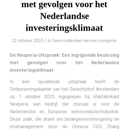
met gevolgen voor het
Nederlandse
investeringsklimaat
/
22 oktober 2025
in
Geen onderdeel van een categorie
De Nexperia-Uitspraak: Een ingrijpende beslissing
met gevolgen voor het Nederlandse
investeringsklimaat
In een opvallende uitspraak heeft de
Ondernemingskamer van het Gerechtshof Amsterdam
op 1 oktober 2025 ingegrepen bij chipfabrikant
Nexperia, een bedrijf dat cruciaal is voor de
Nederlandse en Europese semiconductorindustrie.
Deze zaak, die draait om belangenverstrengeling en
mismanagement door de Chinese CEO Zhang